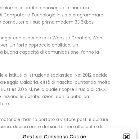
 diploma scientifico consegue la laurea in
 di Computer e Tecnologia inizia a programmare
rimo computer e il suo primo modem 33.6Kbps.
anager con esperienza in Website Creation, Web
er. Un forte approccio analitico, un
na buona capacità di comunicazione, fanno la
 istituti di istruzione scolastica. Nel 2012 decide
 a Reggio Calabria, città di nascita, puntando molto
Bustles 2.0 S.r.l. nella quale ricopre il ruolo di CEO.
A iniziano le collaborazioni con la pubblica
tere.
matoriale l’hanno portato a visitare posti e culture
usica, dedica parte del suo tempo all’ascolto di
che ha collezionato nel tempo.
Gestisci Consenso Cookie