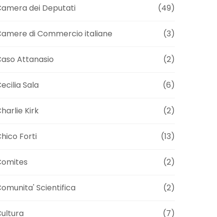
amera dei Deputati
(49)
amere di Commercio italiane
(3)
aso Attanasio
(2)
ecilia Sala
(6)
harlie Kirk
(2)
hico Forti
(13)
Comites
(2)
omunita' Scientifica
(2)
ultura
(7)