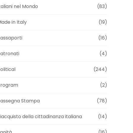
taliani nel Mondo
(83)
ade in Italy
(19)
assaporti
(16)
atronati
(4)
olitical
(244)
Program
(2)
Rassegna Stampa
(78)
iacquisto della cittadinanza italiana
(14)
anità
(16)