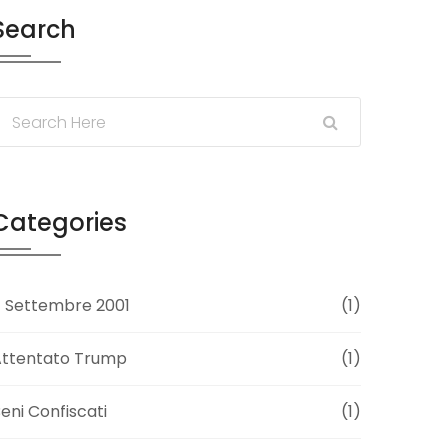
Search
Categories
1 Settembre 2001
(1)
Attentato Trump
(1)
eni Confiscati
(1)