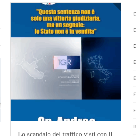
D
D
D
E
E
F
F
I
Lo scandalo del traffico visti con il