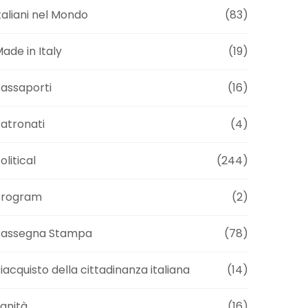
taliani nel Mondo
(83)
ade in Italy
(19)
assaporti
(16)
atronati
(4)
olitical
(244)
Program
(2)
Rassegna Stampa
(78)
iacquisto della cittadinanza italiana
(14)
anità
(16)