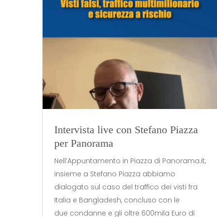
Intervista live con Stefano Piazza
per Panorama
Nell’Appuntamento in Piazza di Panorama.it,
insieme a Stefano Piazza abbiamo​
dialogato sul caso del traffico dei visti fra
Italia e Bangladesh, concluso con le
due condanne e gli oltre 600mila Euro di