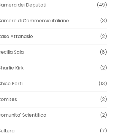
amera dei Deputati
(49)
amere di Commercio italiane
(3)
aso Attanasio
(2)
ecilia Sala
(6)
harlie Kirk
(2)
hico Forti
(13)
Comites
(2)
omunita' Scientifica
(2)
ultura
(7)