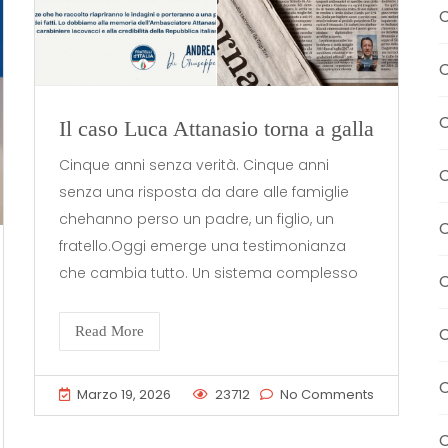
C
C
C
Il caso Luca Attanasio torna a galla
Cinque anni senza verità. Cinque anni
C
senza una risposta da dare alle famiglie
chehanno perso un padre, un figlio, un
C
fratello.Oggi emerge una testimonianza
che cambia tutto. Un sistema complesso
C
Read More
C
Marzo 19, 2026
23712
No Comments
C