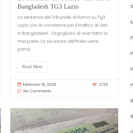
Bangladesh TG3 Lazio
I
La sentenza del Tribunale di Roma su Tg3
M
Lazio con le condanne per il traffico di visti
in Bangladesh. Orgoglioso di aver fatto la
P
mia parte. La sicurezza dell’Italia viene
prima
P
Read More
P
Febbraio 19, 2026
2732
No Comments
R
S