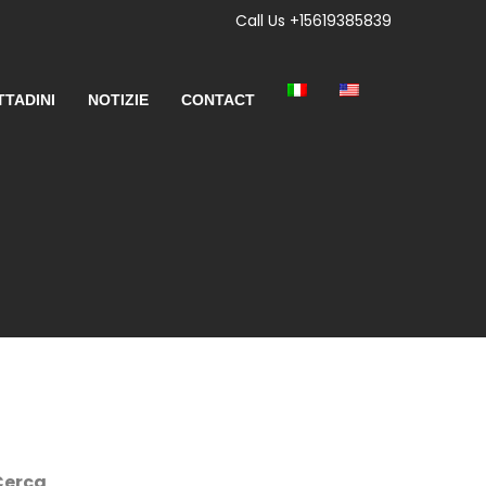
Call Us +15619385839
TTADINI
NOTIZIE
CONTACT
Cerca