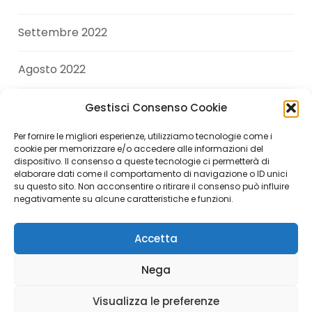
Settembre 2022
Agosto 2022
Luglio 2022
Gestisci Consenso Cookie
Per fornire le migliori esperienze, utilizziamo tecnologie come i
Giugno 2022
cookie per memorizzare e/o accedere alle informazioni del
dispositivo. Il consenso a queste tecnologie ci permetterà di
elaborare dati come il comportamento di navigazione o ID unici
Aprile 2022
su questo sito. Non acconsentire o ritirare il consenso può influire
negativamente su alcune caratteristiche e funzioni.
Accetta
Copyright © 2026 Andrea Di Giuseppe. All Rights
Nega
Reserved.
Visualizza le preferenze