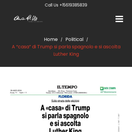
Call Us +15619385839
Home
Political
/
/
A “casa” di Trump si parla spagnolo e si ascolta
Luther King