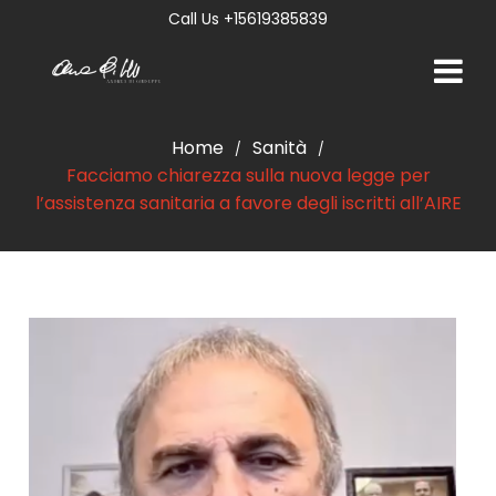
Call Us +15619385839
Home
Sanità
/
/
Facciamo chiarezza sulla nuova legge per
l’assistenza sanitaria a favore degli iscritti all’AIRE