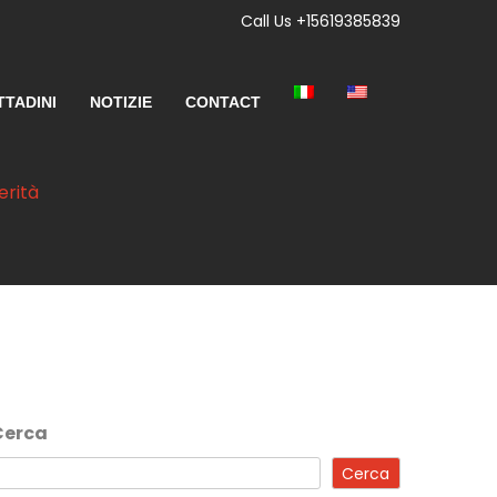
Call Us +15619385839
TTADINI
NOTIZIE
CONTACT
erità
Cerca
Cerca