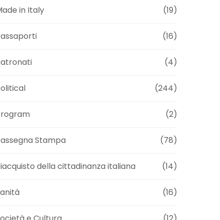
ade in Italy
(19)
assaporti
(16)
atronati
(4)
olitical
(244)
Program
(2)
Rassegna Stampa
(78)
iacquisto della cittadinanza italiana
(14)
anità
(16)
ocietà e Cultura
(12)