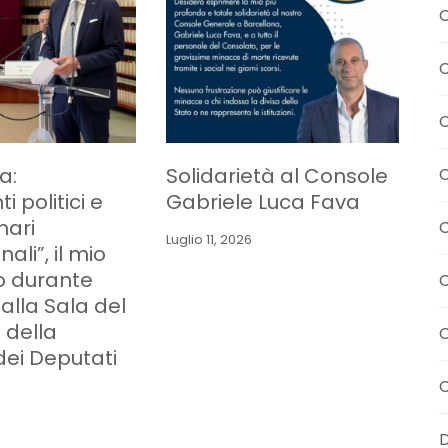
C
C
C
a:
Solidarietà al Console
C
 politici e
Gabriele Luca Fava
nari
C
Luglio 11, 2026
ali”, il mio
o durante
a alla Sala del
 della
C
ei Deputati
C
D