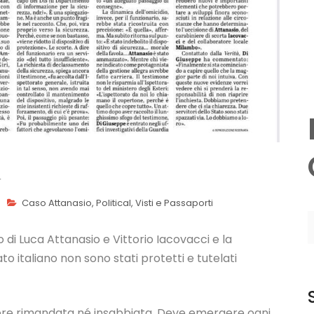
à
Caso Attanasio
,
Political
,
Visti e Passaporti
io di Luca Attanasio e Vittorio Iacovacci e la
to italiano non sono stati protetti e tutelati
sere rimandata né insabbiata. Deve emergere ogni