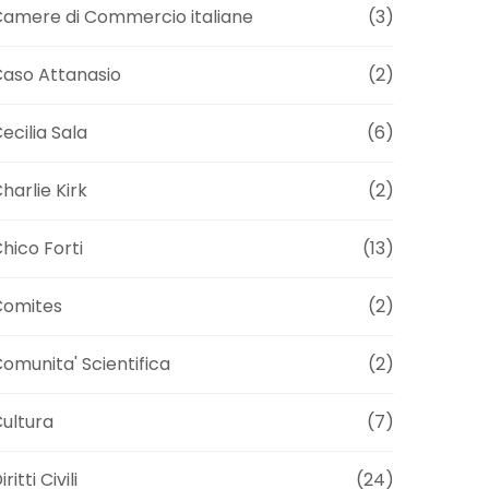
amere di Commercio italiane
(3)
aso Attanasio
(2)
ecilia Sala
(6)
harlie Kirk
(2)
hico Forti
(13)
Comites
(2)
omunita' Scientifica
(2)
ultura
(7)
iritti Civili
(24)