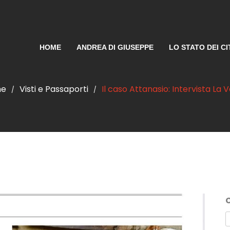
HOME
ANDREA DI GIUSEPPE
LO STATO DEI CI
me
Visti e Passaporti
Il caso Attanasio: Intervista La V
/
/