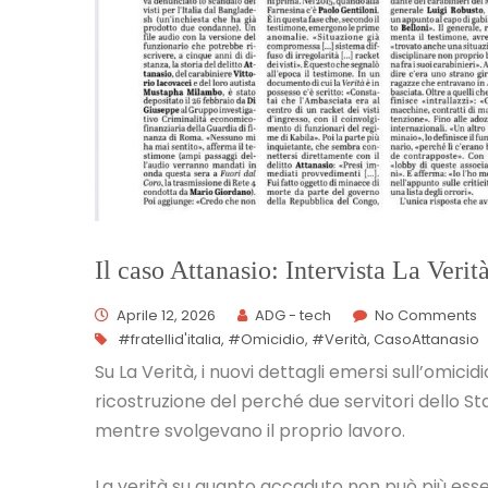
Il caso Attanasio: Intervista La Verit
Aprile 12, 2026
ADG - tech
No Comments
#fratellid'italia
,
#Omicidio
,
#Verità
,
CasoAttanasio
Su La Verità, i nuovi dettagli emersi sull’omicid
ricostruzione del perché due servitori dello Sta
mentre svolgevano il proprio lavoro.
La verità su quanto accaduto non può più es