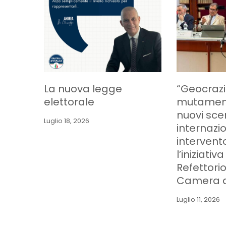
La nuova legge
“Geocrazi
elettorale
mutamenti
nuovi sce
Luglio 18, 2026
internazion
intervent
l’iniziativ
Refettorio
Camera d
Luglio 11, 2026