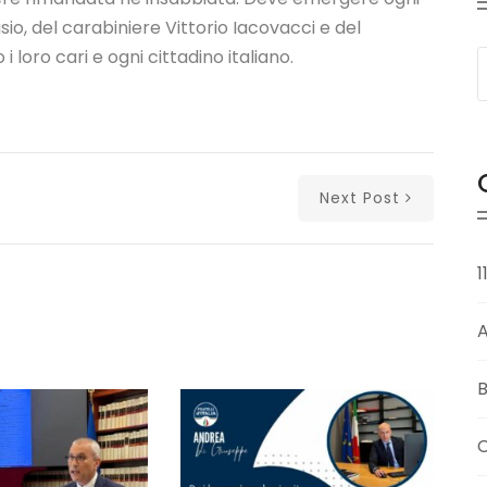
io, del carabiniere Vittorio Iacovacci e del
loro cari e ogni cittadino italiano.
Next Post
1
B
C