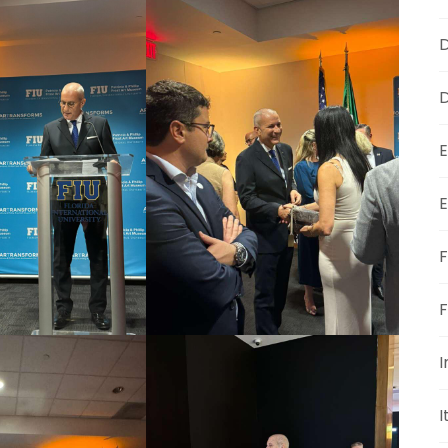
D
D
E
E
F
F
I
I