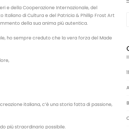
steri e della Cooperazione Internazionale, del
o Italiano di Cultura e del Patricia & Phillip Frost Art
rammento della sua anima più autentica.
onale, ho sempre creduto che la vera forza del Made
lore,
1
B
eazione italiana, c’è una storia fatta di passione,
C
 più straordinario possibile.