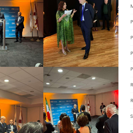
M
P
P
P
R
S
S