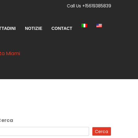
Call Us +15619385839
TTADINI
NOTIZIE
CONTACT
nta Miami
Cerca
Cerca