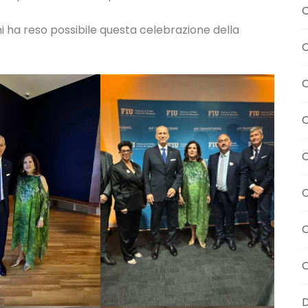
C
i ha reso possibile questa celebrazione della
C
C
C
C
C
C
D