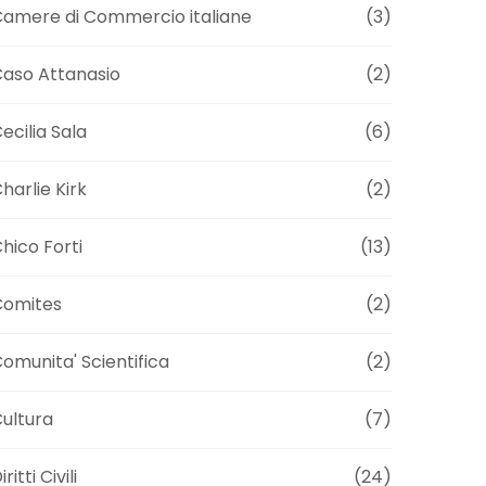
amere di Commercio italiane
(3)
aso Attanasio
(2)
ecilia Sala
(6)
harlie Kirk
(2)
hico Forti
(13)
Comites
(2)
omunita' Scientifica
(2)
ultura
(7)
iritti Civili
(24)