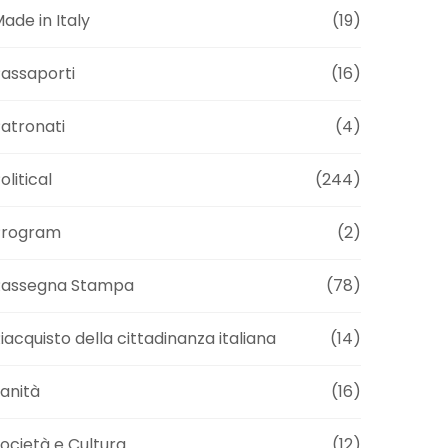
ade in Italy
(19)
assaporti
(16)
atronati
(4)
olitical
(244)
Program
(2)
Rassegna Stampa
(78)
iacquisto della cittadinanza italiana
(14)
anità
(16)
ocietà e Cultura
(12)