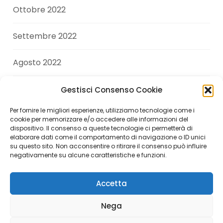
Ottobre 2022
Settembre 2022
Agosto 2022
Luglio 2022
Gestisci Consenso Cookie
Per fornire le migliori esperienze, utilizziamo tecnologie come i
Giugno 2022
cookie per memorizzare e/o accedere alle informazioni del
dispositivo. Il consenso a queste tecnologie ci permetterà di
elaborare dati come il comportamento di navigazione o ID unici
Aprile 2022
su questo sito. Non acconsentire o ritirare il consenso può influire
negativamente su alcune caratteristiche e funzioni.
Accetta
Copyright © 2026 Andrea Di Giuseppe. All Rights
Nega
Reserved.