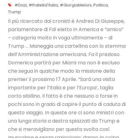
#Dazi
,
#fratellid'italia
,
#GiorgiaMeloni
,
Politica
,
Trump
Il più ricercato dai cronisti è Andrea Di Giuseppe,
parlamentare di FdI eletto in America e “amico”
– categoria molto in voga ultimamente – di
Trump … Maneggia una cartellina con lo stemma
dell’Amministrazione americana. Fa il prezioso.
Domenica partirà per Miami ma non è escluso
che segua in qualche modo la missione della
premier il prossimo 17 Aprile. “Sarà una visita
importante per l’Italia e per l’Europa’, taglia
corto sibillino. Il fatto è che nessuno o forse in
pochi sono in grado di capire il punto di caduta di
questo viaggio. In queste ore ci sono ministri con
una lunga storia a destra spiazzati da Trump e
che si meravigliano per questa svolta così
muscolare e senza raziocionio: danno la colpa