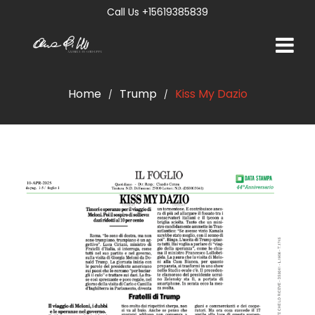
Call Us +15619385839
Home
Trump
Kiss My Dazio
/
/