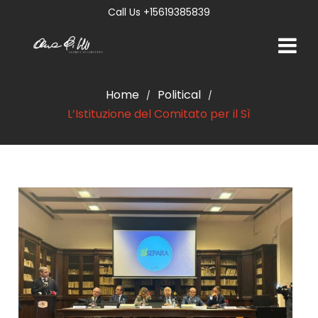
Call Us +15619385839
Home
Political
/
/
L’Istituzione del Comitato per il Sì