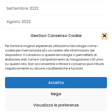
Settembre 2022
Agosto 2022
Luglio 2022
Gestisci Consenso Cookie
Per fornire le migliori esperienze, utilizziamo tecnologie come i
Giugno 2022
cookie per memorizzare e/o accedere alle informazioni del
dispositivo. Il consenso a queste tecnologie ci permetterà di
elaborare dati come il comportamento di navigazione o ID unici
Aprile 2022
su questo sito. Non acconsentire o ritirare il consenso può influire
negativamente su alcune caratteristiche e funzioni.
Accetta
Copyright © 2026 Andrea Di Giuseppe. All Rights
Nega
Reserved.
Visualizza le preferenze