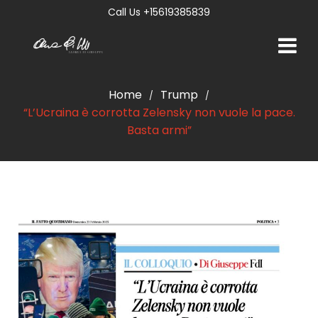
Call Us +15619385839
Home
Trump
/
/
“L’Ucraina è corrotta Zelensky non vuole la pace.
Basta armi”