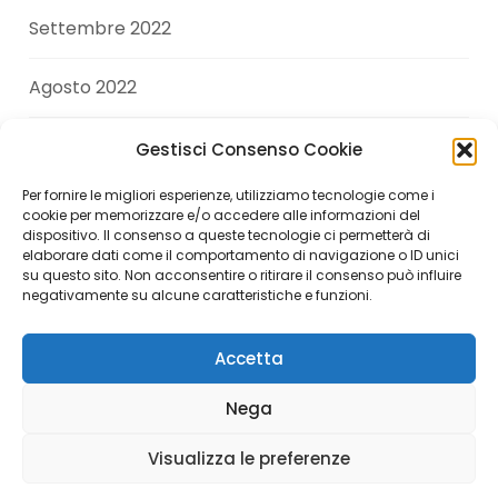
Settembre 2022
Agosto 2022
Luglio 2022
Gestisci Consenso Cookie
Per fornire le migliori esperienze, utilizziamo tecnologie come i
Giugno 2022
cookie per memorizzare e/o accedere alle informazioni del
dispositivo. Il consenso a queste tecnologie ci permetterà di
elaborare dati come il comportamento di navigazione o ID unici
Aprile 2022
su questo sito. Non acconsentire o ritirare il consenso può influire
negativamente su alcune caratteristiche e funzioni.
Accetta
Copyright © 2026 Andrea Di Giuseppe. All Rights
Nega
Reserved.
Visualizza le preferenze
Italiano
English
(
Inglese
)