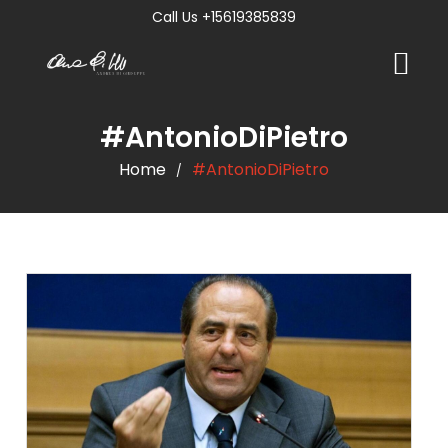
Call Us +15619385839
#AntonioDiPietro
Home
#AntonioDiPietro
/