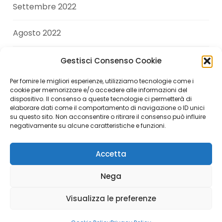
Settembre 2022
Agosto 2022
Luglio 2022
Gestisci Consenso Cookie
Per fornire le migliori esperienze, utilizziamo tecnologie come i
Giugno 2022
cookie per memorizzare e/o accedere alle informazioni del
dispositivo. Il consenso a queste tecnologie ci permetterà di
elaborare dati come il comportamento di navigazione o ID unici
Aprile 2022
su questo sito. Non acconsentire o ritirare il consenso può influire
negativamente su alcune caratteristiche e funzioni.
Accetta
Copyright © 2026 Andrea Di Giuseppe. All Rights
Nega
Reserved.
Visualizza le preferenze
Italiano
English
(
Inglese
)