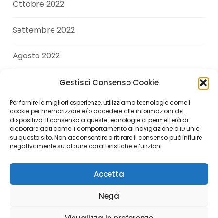
Ottobre 2022
Settembre 2022
Agosto 2022
Luglio 2022
Gestisci Consenso Cookie
Per fornire le migliori esperienze, utilizziamo tecnologie come i
Giugno 2022
cookie per memorizzare e/o accedere alle informazioni del
dispositivo. Il consenso a queste tecnologie ci permetterà di
elaborare dati come il comportamento di navigazione o ID unici
Aprile 2022
su questo sito. Non acconsentire o ritirare il consenso può influire
negativamente su alcune caratteristiche e funzioni.
Accetta
Copyright © 2026 Andrea Di Giuseppe. All Rights
Nega
Reserved.
Visualizza le preferenze