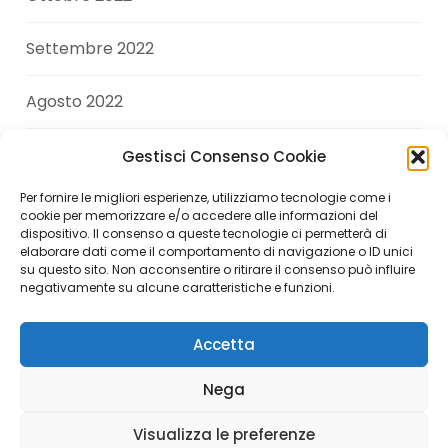
Settembre 2022
Agosto 2022
Luglio 2022
Gestisci Consenso Cookie
Per fornire le migliori esperienze, utilizziamo tecnologie come i
Giugno 2022
cookie per memorizzare e/o accedere alle informazioni del
dispositivo. Il consenso a queste tecnologie ci permetterà di
elaborare dati come il comportamento di navigazione o ID unici
Aprile 2022
su questo sito. Non acconsentire o ritirare il consenso può influire
negativamente su alcune caratteristiche e funzioni.
Accetta
Copyright © 2026 Andrea Di Giuseppe. All Rights
Nega
Reserved.
Visualizza le preferenze