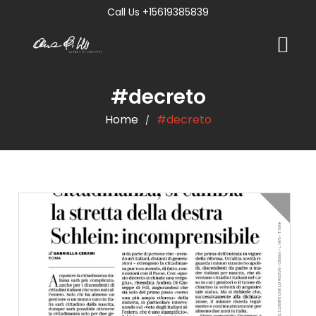
Call Us +15619385839
#decreto
Home
#decreto
/