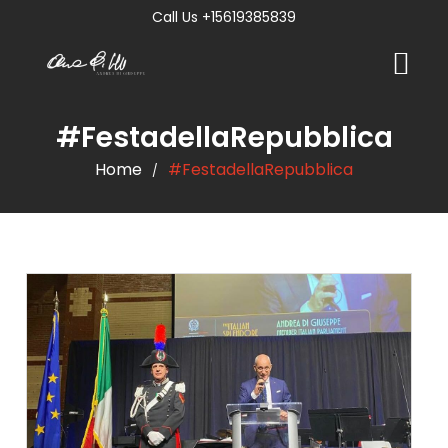
Call Us +15619385839
#FestadellaRepubblica
Home
#FestadellaRepubblica
/