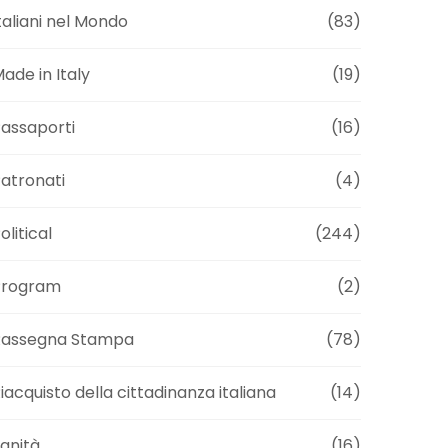
taliani nel Mondo
(83)
ade in Italy
(19)
assaporti
(16)
atronati
(4)
olitical
(244)
Program
(2)
Rassegna Stampa
(78)
iacquisto della cittadinanza italiana
(14)
anità
(16)