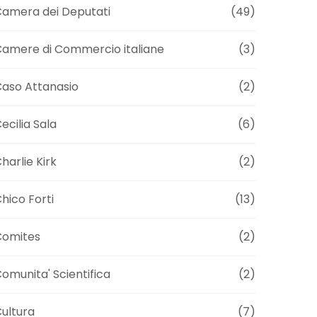
amera dei Deputati
(49)
amere di Commercio italiane
(3)
aso Attanasio
(2)
ecilia Sala
(6)
harlie Kirk
(2)
hico Forti
(13)
Comites
(2)
omunita' Scientifica
(2)
ultura
(7)