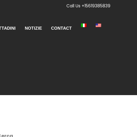
Call Us +15619385839
TTADINI
NOTIZIE
CONTACT
Cerca