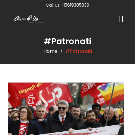
Call Us +15619385839
#Patronati
Home
#Patronati
/