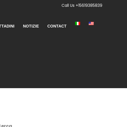
Call Us +15619385839
TTADINI
NOTIZIE
CONTACT
Cerca