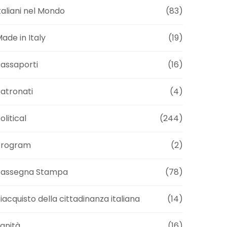
taliani nel Mondo
(83)
ade in Italy
(19)
assaporti
(16)
atronati
(4)
olitical
(244)
Program
(2)
Rassegna Stampa
(78)
iacquisto della cittadinanza italiana
(14)
anità
(16)