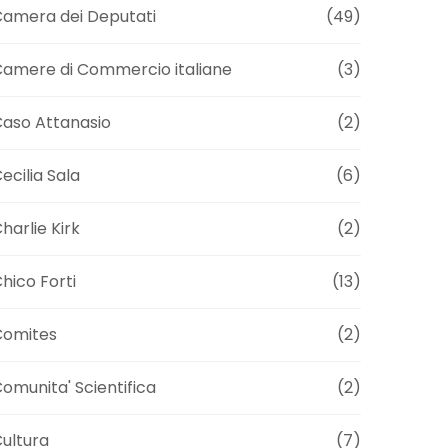
amera dei Deputati
(49)
amere di Commercio italiane
(3)
aso Attanasio
(2)
ecilia Sala
(6)
harlie Kirk
(2)
hico Forti
(13)
Comites
(2)
omunita' Scientifica
(2)
ultura
(7)