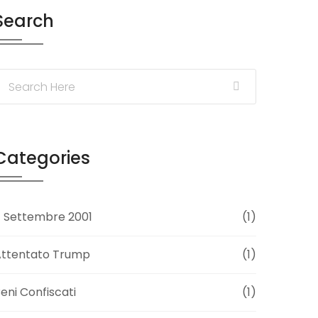
Search
Categories
1 Settembre 2001
(1)
Attentato Trump
(1)
eni Confiscati
(1)