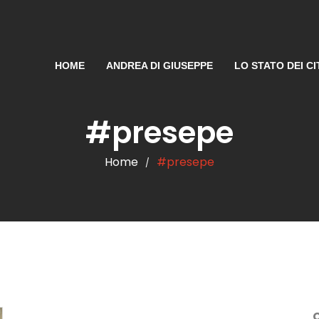
HOME
ANDREA DI GIUSEPPE
LO STATO DEI CI
#presepe
Home
#presepe
/