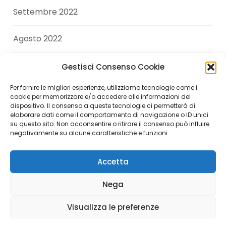
Settembre 2022
Agosto 2022
Luglio 2022
Gestisci Consenso Cookie
Per fornire le migliori esperienze, utilizziamo tecnologie come i
Giugno 2022
cookie per memorizzare e/o accedere alle informazioni del
dispositivo. Il consenso a queste tecnologie ci permetterà di
elaborare dati come il comportamento di navigazione o ID unici
Aprile 2022
su questo sito. Non acconsentire o ritirare il consenso può influire
negativamente su alcune caratteristiche e funzioni.
Accetta
Copyright © 2026 Andrea Di Giuseppe. All Rights
Nega
Reserved.
Visualizza le preferenze
Italiano
English
(
Inglese
)