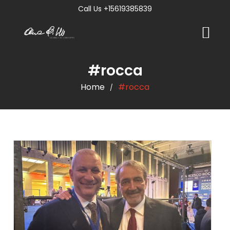
Call Us +15619385839
#rocca
Home
#rocca
/