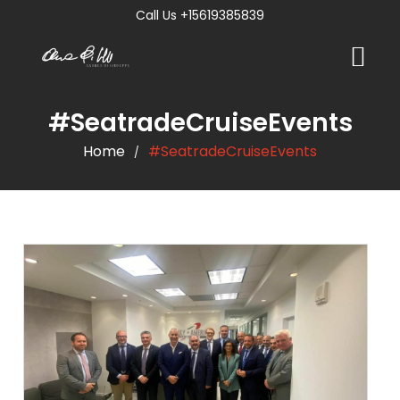
Call Us +15619385839
#SeatradeCruiseEvents
Home
#SeatradeCruiseEvents
/