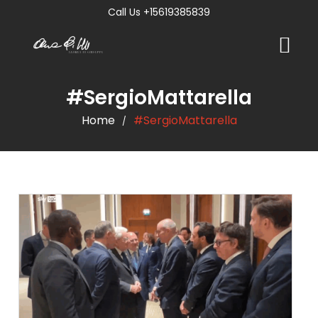
Call Us +15619385839
#SergioMattarella
Home
#SergioMattarella
/