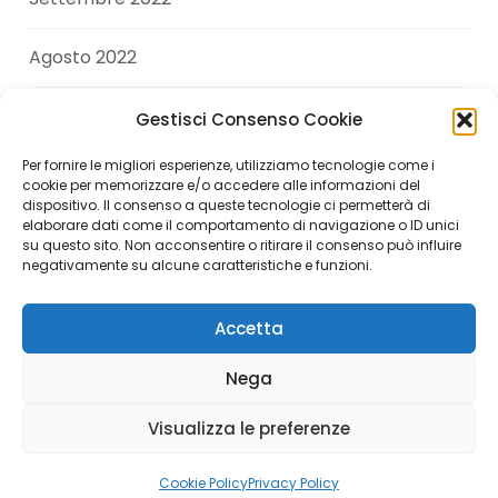
Agosto 2022
Luglio 2022
Gestisci Consenso Cookie
Per fornire le migliori esperienze, utilizziamo tecnologie come i
Giugno 2022
cookie per memorizzare e/o accedere alle informazioni del
dispositivo. Il consenso a queste tecnologie ci permetterà di
elaborare dati come il comportamento di navigazione o ID unici
Aprile 2022
su questo sito. Non acconsentire o ritirare il consenso può influire
negativamente su alcune caratteristiche e funzioni.
Accetta
Copyright © 2026 Andrea Di Giuseppe. All Rights
Nega
Reserved.
Visualizza le preferenze
Italiano
English
(
Inglese
)
Cookie Policy
Privacy Policy