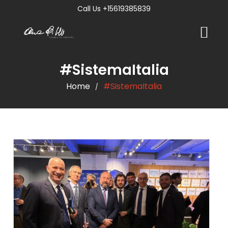
Call Us +15619385839
#SistemaItalia
Home
#SistemaItalia
/