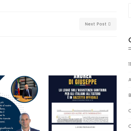
Next Post
1
B
C
C