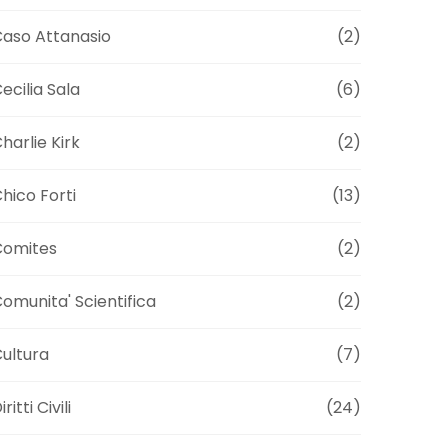
aso Attanasio
(2)
ecilia Sala
(6)
harlie Kirk
(2)
hico Forti
(13)
Comites
(2)
omunita' Scientifica
(2)
ultura
(7)
iritti Civili
(24)