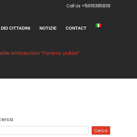
Call Us +15619385839
DEI CITTADINI
NOTIZIE
CONTACT
na nelle ambasciate “Faremo pulizia”
Cerca
Cerca