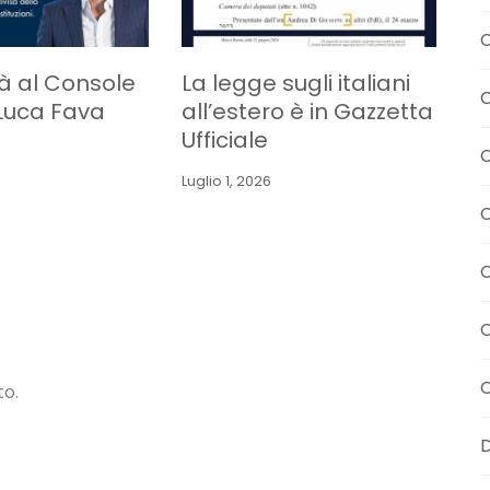
C
tà al Console
La legge sugli italiani
C
Luca Fava
all’estero è in Gazzetta
Ufficiale
C
Luglio 1, 2026
C
C
C
o.
D