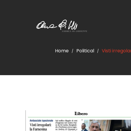
Home
Political
Visti irregol
/
/