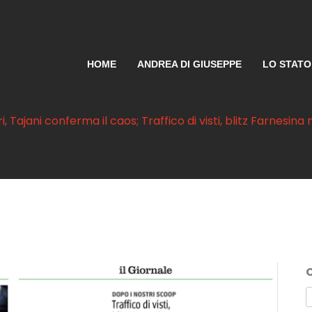
HOME
ANDREA DI GIUSEPPE
LO STATO 
ari, Tajani conferma il caos; Traffico di visti, blitz Farnesi