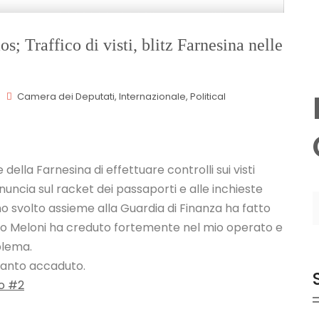
os; Traffico di visti, blitz Farnesina nelle
Camera dei Deputati
,
Internazionale
,
Political
ella Farnesina di effettuare controlli sui visti
denuncia sul racket dei passaporti e alle inchieste
ho svolto assieme alla Guardia di Finanza ha fatto
no Meloni ha creduto fortemente nel mio operato e
blema.
quanto accaduto.
lo #2