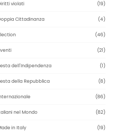
iritti violati
(19)
oppia Cittadinanza
(4)
lection
(46)
venti
(21)
esta dell'Indipendenza
(1)
esta della Repubblica
(8)
nternazionale
(86)
taliani nel Mondo
(82)
ade in Italy
(19)