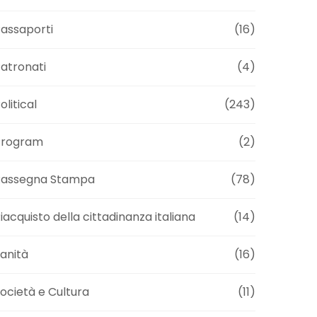
assaporti
(16)
atronati
(4)
olitical
(243)
Program
(2)
Rassegna Stampa
(78)
iacquisto della cittadinanza italiana
(14)
anità
(16)
ocietà e Cultura
(11)