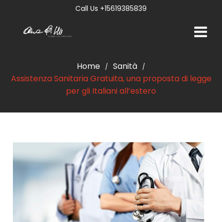
Call Us +15619385839
Home
Sanità
/
/
Assistenza Sanitaria Gratuita, una proposta di legge
per gli Italiani all’estero