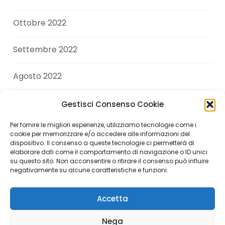
Ottobre 2022
Settembre 2022
Agosto 2022
Luglio 2022
Gestisci Consenso Cookie
Per fornire le migliori esperienze, utilizziamo tecnologie come i
Giugno 2022
cookie per memorizzare e/o accedere alle informazioni del
dispositivo. Il consenso a queste tecnologie ci permetterà di
elaborare dati come il comportamento di navigazione o ID unici
Aprile 2022
su questo sito. Non acconsentire o ritirare il consenso può influire
negativamente su alcune caratteristiche e funzioni.
Accetta
Copyright © 2026 Andrea Di Giuseppe. All Rights
Nega