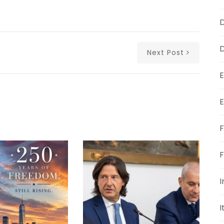
D
D
Next Post
E
E
F
F
I
I