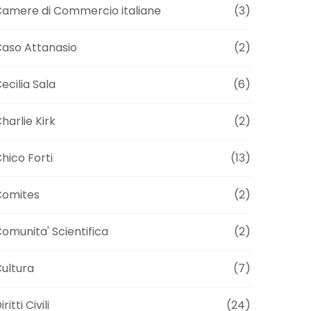
amere di Commercio italiane
(3)
aso Attanasio
(2)
ecilia Sala
(6)
harlie Kirk
(2)
hico Forti
(13)
Comites
(2)
omunita' Scientifica
(2)
ultura
(7)
iritti Civili
(24)