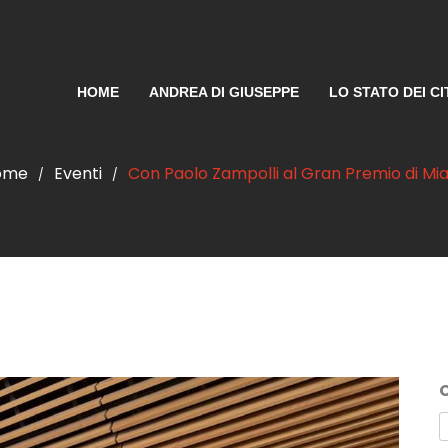
HOME
ANDREA DI GIUSEPPE
LO STATO DEI CI
ome
Eventi
Con Paolo Zampolli al Gran Premio di Mi
/
/