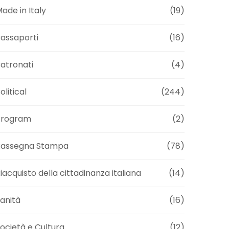
ade in Italy
(19)
assaporti
(16)
atronati
(4)
olitical
(244)
Program
(2)
Rassegna Stampa
(78)
iacquisto della cittadinanza italiana
(14)
anità
(16)
ocietà e Cultura
(12)