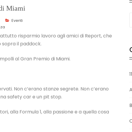
 di Miami
Eventi
nza
rattutto risparmio lavoro agli amici di Report, che
 sopra il paddock.
polli al Gran Premio di Miami.
1
servati. Non c’erano stanze segrete. Non c’erano
una safety car e un pit stop.
B
tori, alla Formula 1, alla passione e a quella cosa
C