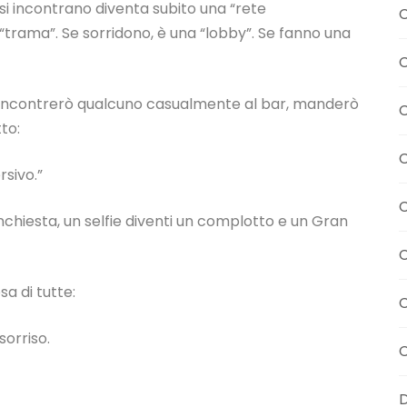
si incontrano diventa subito una “rete
C
 “trama”. Se sorridono, è una “lobby”. Se fanno una
C
che incontrerò qualcuno casualmente al bar, manderò
C
to:
C
rsivo.”
C
nchiesta, un selfie diventi un complotto e un Gran
a di tutte:
C
sorriso.
C
D