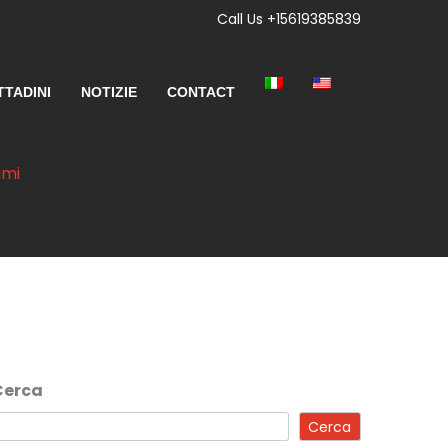
Call Us +15619385839
TTADINI
NOTIZIE
CONTACT
ami
Cerca
Cerca