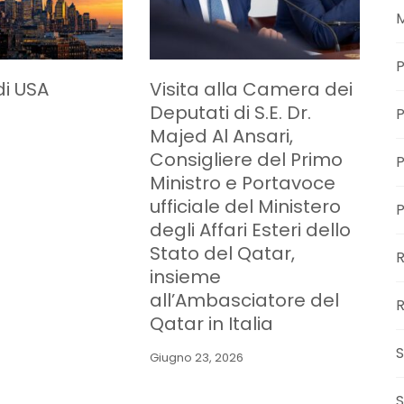
M
P
di USA
Visita alla Camera dei
Deputati di S.E. Dr.
P
Majed Al Ansari,
Consigliere del Primo
P
Ministro e Portavoce
ufficiale del Ministero
degli Affari Esteri dello
Stato del Qatar,
insieme
all’Ambasciatore del
R
Qatar in Italia
S
Giugno 23, 2026
S