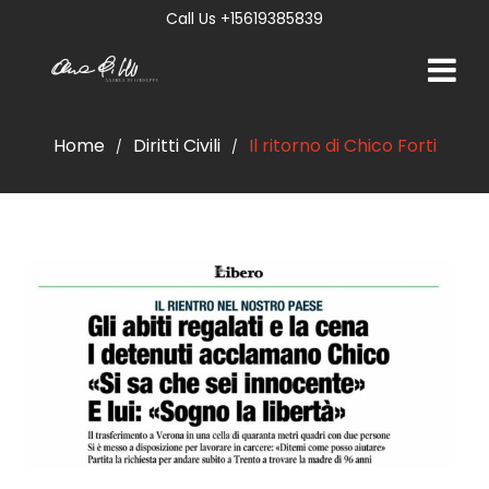
Call Us +15619385839
Home
Diritti Civili
Il ritorno di Chico Forti
/
/