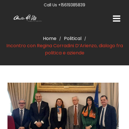
Call Us +15619385839
Home
Political
/
/
Incontro con Regina Corradini D’Arienzo, dialogo fra
politica e aziende