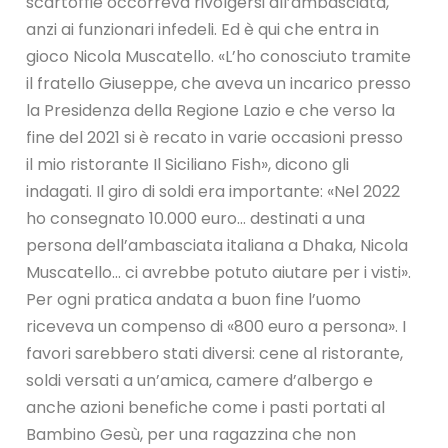
scartoffie occorreva rivolgersi all’ambasciata,
anzi ai funzionari infedeli. Ed è qui che entra in
gioco Nicola Muscatello. «L’ho conosciuto tramite
il fratello Giuseppe, che aveva un incarico presso
la Presidenza della Regione Lazio e che verso la
fine del 2021 si è recato in varie occasioni presso
il mio ristorante Il Siciliano Fish», dicono gli
indagati. Il giro di soldi era importante: «Nel 2022
ho consegnato 10.000 euro… destinati a una
persona dell’ambasciata italiana a Dhaka, Nicola
Muscatello… ci avrebbe potuto aiutare per i visti».
Per ogni pratica andata a buon fine l’uomo
riceveva un compenso di «800 euro a persona». I
favori sarebbero stati diversi: cene al ristorante,
soldi versati a un’amica, camere d’albergo e
anche azioni benefiche come i pasti portati al
Bambino Gesù, per una ragazzina che non