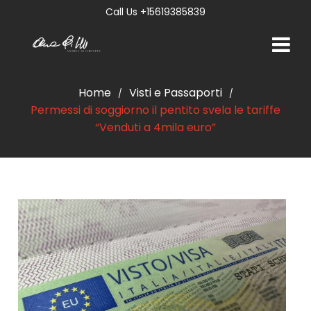
Call Us +15619385839
Home
Visti e Passaporti
/
/
Permessi di soggiorno il pentito svela le tariffe
“Venduti a 4mila euro”