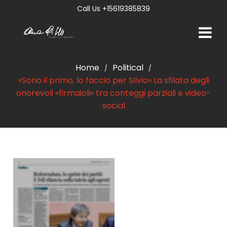
Call Us +15619385839
Home
Political
/
/
«Sono il primo, lo faccio per Silvio» La sfilata degli
onorevoli «firmaioli» tra conteggi parziali e video-
social