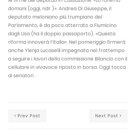
le firme dei deputati in Cassazione. «Lo faremo
domani (oggi, ndr )». Andrea Di Giuseppe, il
deputato meloniano più trumpiano del
Parlamento, è da poco atterrato a Fiumicino
dagli Usa (ha il doppio passaporto). «Questa
riforma innoverà l’Italia». Nel pomeriggio firmerà
anche Ylenja Lucaselli impegnata nel frattempo
a seguire i lavori della commissione Bilancio con il
cellulare in vivavoce riposto in borsa. Oggi tocca
ai senatori .
Prev Post
Next Post