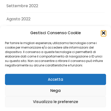
Settembre 2022
Agosto 2022
Luglio 2022
Gestisci Consenso Cookie
Per fornire le migliori esperienze, utilizziamo tecnologie come i
Giugno 2022
cookie per memorizzare e/o accedere alle informazioni del
dispositivo. Il consenso a queste tecnologie ci permetterà di
elaborare dati come il comportamento di navigazione o ID unici
Aprile 2022
su questo sito. Non acconsentire o ritirare il consenso può influire
negativamente su alcune caratteristiche e funzioni.
Accetta
Copyright © 2026 Andrea Di Giuseppe. All Rights
Nega
Reserved.
Visualizza le preferenze
Italiano
English
(
Inglese
)