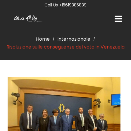
Call Us +15619385839
Home
Internazionale
/
/
Risoluzione sulle conseguenze del voto in Venezuela